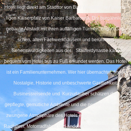
Hotel liegt direkt am Stadttor von Bad Wimpfen, der ehe­ma­
ligen Kaiserpfalz von Kaiser Barbarossa. Die burgähnlich
gebaute Altstadt mit ihren auffälligen Türmen, engen Gäs­
schen, alten Fachwerkhäusern und be­rühm­ten
Sehenswürdigkeiten aus der
Staufer­dy­nastie kann
bequem vom Hotel aus zu Fuß erkundet werden. Das Hotel
ist ein Familienunternehmen. Wer hier übernachtet, findet
Nostalgie, Historie und unbeschwerte Gastlichkeit.
Businessreisende und Kurzurlauber schätzen das
gepflegte, gemütliche Ambiente und die persönliche,
unge­
zwungene Atmosphäre des Hotels eben­so wie Wanderer,
Radfahrer, Motor­rad­fahrer und andere Über­nacht­ungs­gäste,