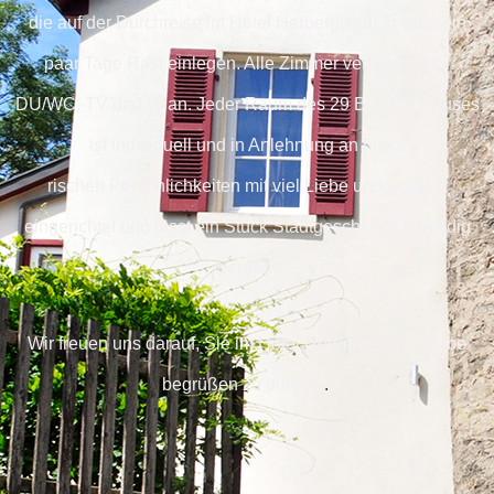
die auf der Durchreise im Hotel Herberge zur Traube ein
paar Tage Rast einlegen. Alle Zimmer verfügen über
DU/WC, TV und Wlan. Jeder Raum des 29 Betten - Hauses
ist individuell und in Anlehnung an his­to­
rischen Persönlichkeiten mit viel Liebe und Sorgfalt
eingerichtet und lässt ein Stück Stadtgeschichte lebendig
werden.
Wir freuen uns darauf, Sie im Hotel Herberge zur Traube
begrüßen zu dürfen.
.