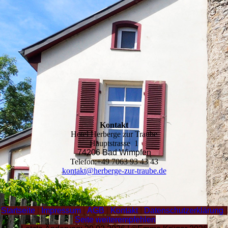
Kontak
t
Hotel Herberge zur Traube
Hauptstrasse 1
74206 Bad Wimpfen
Telefon:+49 7063 93 43 43
kontakt@herberge-zur-traube.de
Startseite
|
Impressum
|
AGB
|
Kontakt
|
Datenschutzerklärung
|
Seite weiterempfehlen